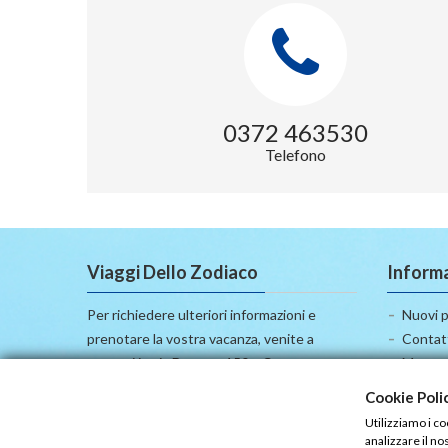
0372 463530
Telefono
Viaggi Dello Zodiaco
Informa
Per richiedere ulteriori informazioni e
Nuovi p
prenotare la vostra vacanza, venite a
Contat
trovarci in via Dante n.150 a Cremona,
Mappa d
oppure telefonate al numero +39 0372
Cookie Poli
463530!
Utilizziamo i c
Vi aspettiamo con tantissime offerte di
analizzare il no