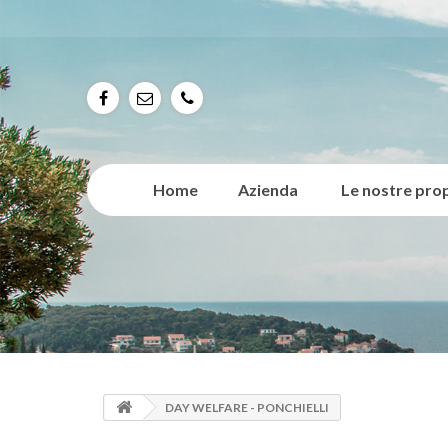
f
e
p
Home
Azienda
Le nostre pro
DAY WELFARE - PONCHIELLI