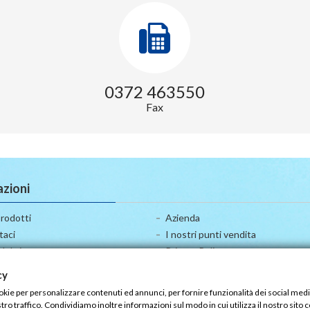
0372 463550
Fax
zioni
rodotti
Azienda
taci
I nostri punti vendita
el sito
Privacy Policy
Condizioni Generali di Contratto
cy
Modulo Informativo Precontrattu
ookie per personalizzare contenuti ed annunci, per fornire funzionalità dei social medi
stro traffico. Condividiamo inoltre informazioni sul modo in cui utilizza il nostro sito c